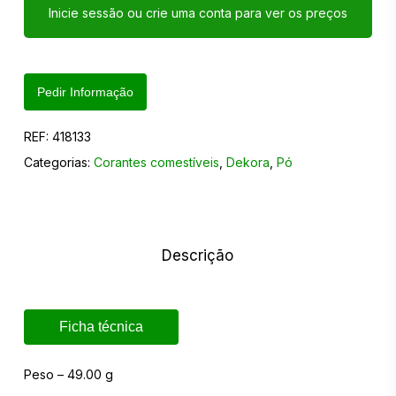
Inicie sessão ou crie uma conta para ver os preços
Pedir Informação
REF:
418133
Categorias:
Corantes comestíveis
,
Dekora
,
Pó
Descrição
Ficha técnica
Peso – 49.00 g