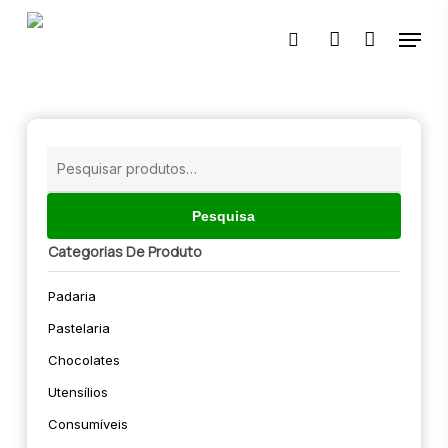
Skip
Menu
to
pesquisar
account
main
content
🔍
Pesquisar
por:
Pesquisa
Categorias De Produto
Padaria
Pastelaria
Chocolates
Utensílios
Consumíveis