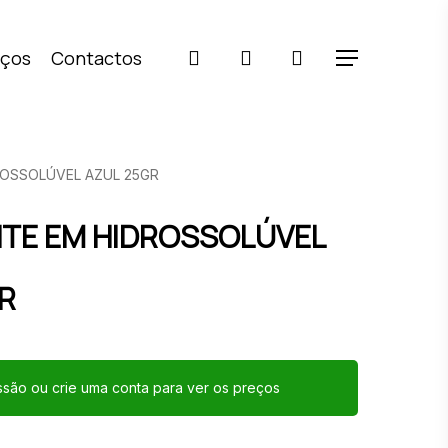
pesquisar
account
iços
Contactos
Menu
OSSOLÚVEL AZUL 25GR
TE EM HIDROSSOLÚVEL
R
essão ou crie uma conta para ver os preços