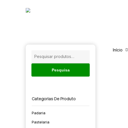
Skip
to
main
content
Início
Pesquisar
por:
Pesquisa
Categorias De Produto
Padaria
🔍
Pastelaria