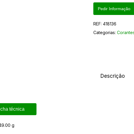
Pedir Informação
REF:
418136
Categorias:
Corantes
Descrição
icha técnica
49.00 g