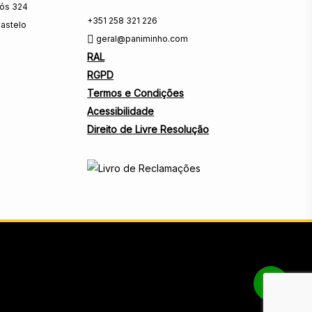
rós 324
+351 258 321 226
astelo
geral@paniminho.com
RAL
RGPD
Termos e Condições
Acessibilidade
Direito de Livre Resolução
Share