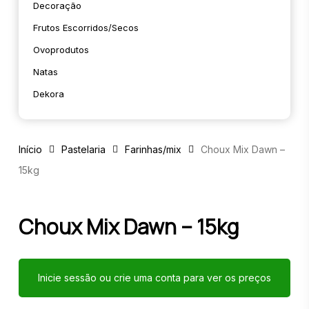
Decoração
Frutos Escorridos/secos
Ovoprodutos
Natas
Dekora
Início
Pastelaria
Farinhas/mix
Choux Mix Dawn –
15kg
Choux Mix Dawn – 15kg
Inicie sessão ou crie uma conta para ver os preços