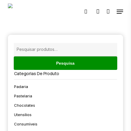
Skip
Menu
to
pesquisar
account
main
content
🔍
Pesquisar
por:
Pesquisa
Categorias De Produto
Padaria
Pastelaria
Chocolates
Utensílios
Consumíveis