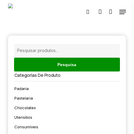
Skip
Menu
to
pesquisar
account
main
content
🔍
Pesquisar
por:
Pesquisa
Categorias De Produto
Padaria
Pastelaria
Chocolates
Utensílios
Consumíveis