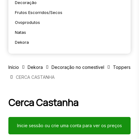
Decoração
Frutos Escorridos/secos
Ovoprodutos
Natas
Dekora
Início
Dekora
Decoração no comestível
Toppers
CERCA CASTANHA
Cerca Castanha
Inicie sessão ou crie uma conta para ver os preços