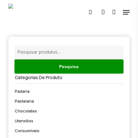
Skip
Menu
to
pesquisar
account
main
content
🔍
Pesquisar
por:
Pesquisa
Categorias De Produto
Padaria
Pastelaria
Chocolates
Utensílios
Consumíveis