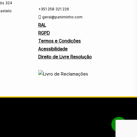
rós 324
+351 258 321 226
astelo
geral@paniminho.com
RAL
RGPD
Termos e Condições
Acessibilidade
Direito de Livre Resolução
Share