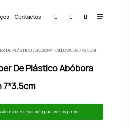
pesquisar
account
iços
Contactos
Menu
ER DE PLÁSTICO ABÓBORA HALLOWEEN 7*3.5CM
er De Plástico Abóbora
n 7*3.5cm
essão ou crie uma conta para ver os preços