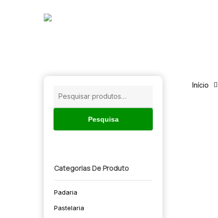
Skip
to
main
content
Início
Pesquisar
por:
Pesquisa
Categorias De Produto
Padaria
🔍
Pastelaria