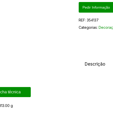
Pedir Informação
REF:
354137
Categorias:
Decoraç
Descrição
icha técnica
313.00 g