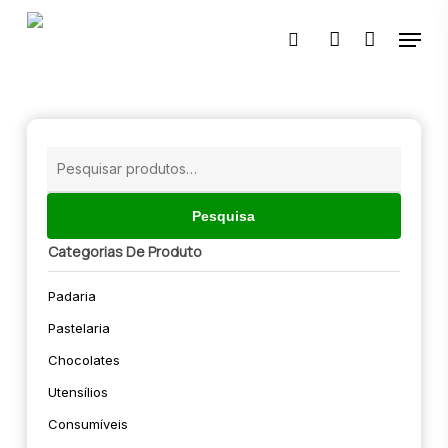
Skip
Menu
to
pesquisar
account
main
content
🔍
Pesquisar
por:
Pesquisa
Categorias De Produto
Padaria
Pastelaria
Chocolates
Utensílios
Consumíveis