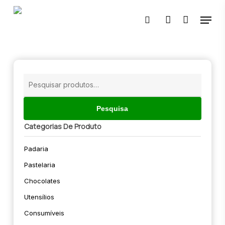
Skip
Menu
to
pesquisar
account
main
content
🔍
Pesquisar
por:
Pesquisa
Categorias De Produto
Padaria
Pastelaria
Chocolates
Utensílios
Consumíveis