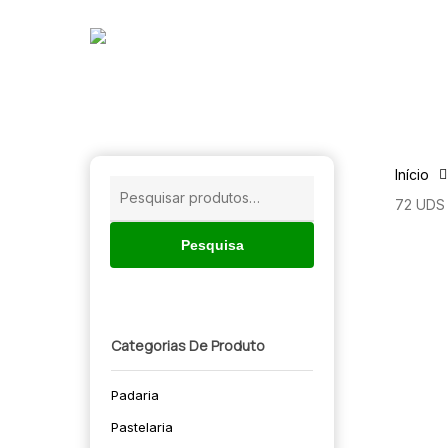
Skip
to
main
content
Início
Pesquisar
72 UDS
por:
Pesquisa
Categorias De Produto
Padaria
🔍
Pastelaria