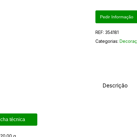
Pedir Informação
REF:
354181
Categorias:
Decoraç
Descrição
icha técnica
120.00 g