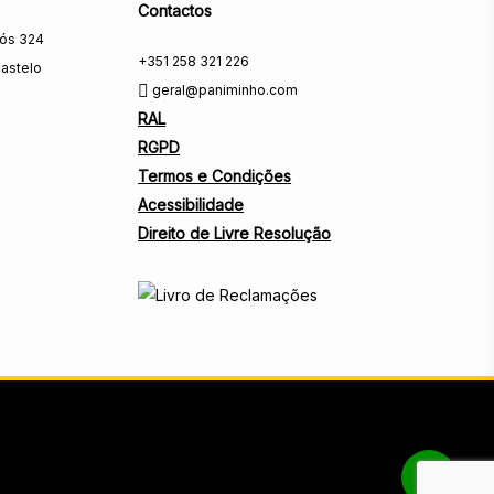
Contactos
rós 324
+351 258 321 226
astelo
geral@paniminho.com
RAL
RGPD
Termos e Condições
Acessibilidade
Direito de Livre Resolução
Share