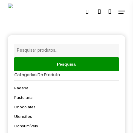
Skip
Menu
to
pesquisar
account
main
content
🔍
Pesquisar
por:
Pesquisa
Categorias De Produto
Padaria
Pastelaria
Chocolates
Utensílios
Consumíveis