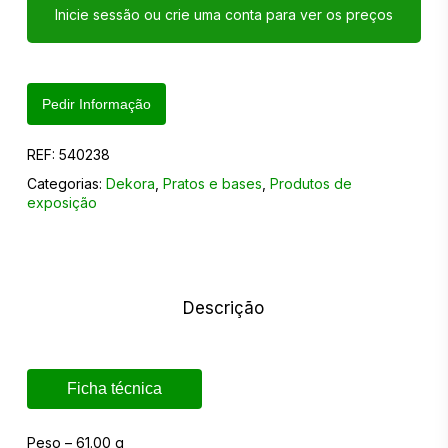
Inicie sessão ou crie uma conta para ver os preços
Pedir Informação
REF:
540238
Categorias:
Dekora
,
Pratos e bases
,
Produtos de
exposição
Descrição
Ficha técnica
Peso – 61.00 g