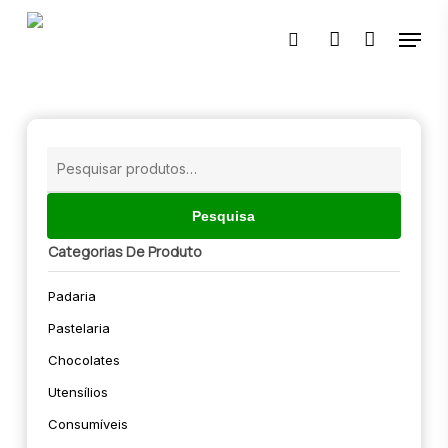
Skip
Menu
to
pesquisar
account
main
content
🔍
Pesquisar
por:
Pesquisa
Categorias De Produto
Padaria
Pastelaria
Chocolates
Utensílios
Consumíveis