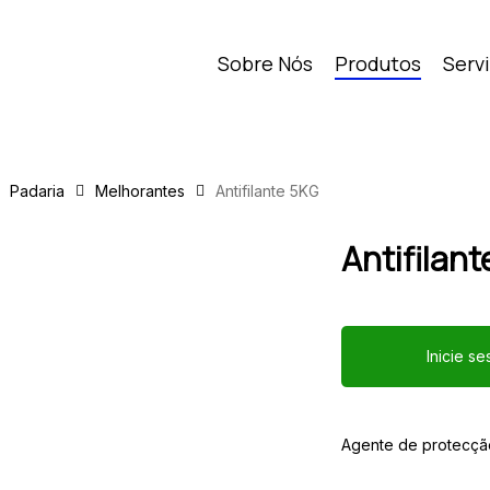
Sobre Nós
Produtos
Serv
Padaria
Melhorantes
Antifilante 5KG
Antifilant
Inicie s
Agente de protecça