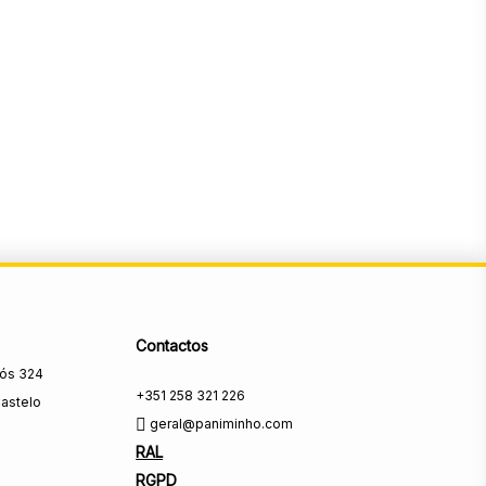
Contactos
rós 324
+351 258 321 226
astelo
geral@paniminho.com
RAL
RGPD