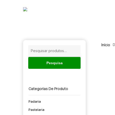
Skip
to
main
content
Início
Pesquisar
por:
Pesquisa
Categorias De Produto
Padaria
🔍
Pastelaria