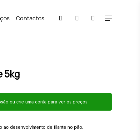
pesquisar
account
iços
Contactos
Menu
e 5kg
essão ou crie uma conta para ver os preços
̃o ao desenvolvimento de filante no pão.