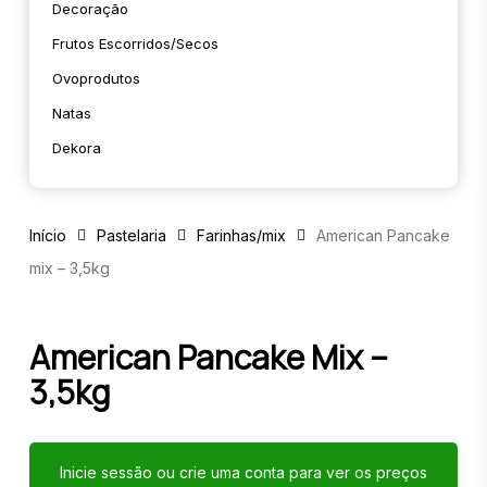
Decoração
Frutos Escorridos/secos
Ovoprodutos
Natas
Dekora
Início
Pastelaria
Farinhas/mix
American Pancake
mix – 3,5kg
American Pancake Mix –
3,5kg
Inicie sessão ou crie uma conta para ver os preços