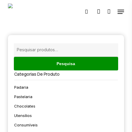
Skip
Menu
to
pesquisar
account
main
content
🔍
Pesquisar
por:
Pesquisa
Categorias De Produto
Padaria
Pastelaria
Chocolates
Utensílios
Consumíveis