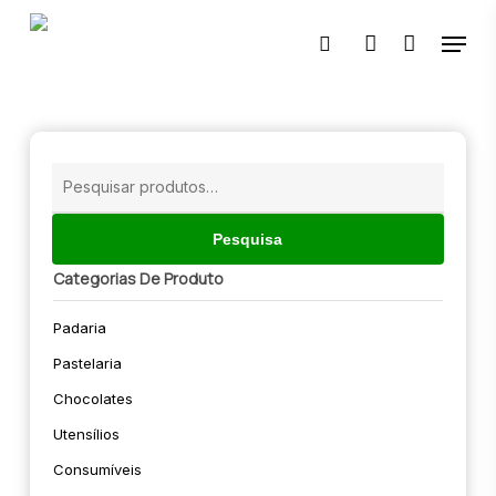
Skip
Menu
to
pesquisar
account
main
content
🔍
Pesquisar
por:
Pesquisa
Categorias De Produto
Padaria
Pastelaria
Chocolates
Utensílios
Consumíveis