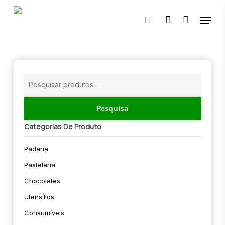
Skip
Menu
to
pesquisar
account
main
content
🔍
Pesquisar
por:
Pesquisa
Categorias De Produto
Padaria
Pastelaria
Chocolates
Utensílios
Consumíveis