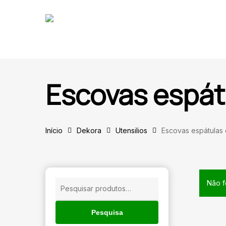
Skip
to
main
content
Escovas espát
Início
Dekora
Utensilios
Escovas espátulas
🔍
Não f
Pesquisar
por:
Pesquisa