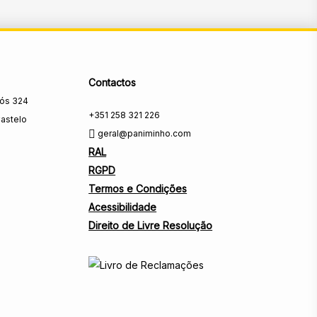
Contactos
rós 324
+351 258 321 226
astelo
geral@paniminho.com
RAL
RGPD
Termos e Condições
Acessibilidade
Direito de Livre Resolução