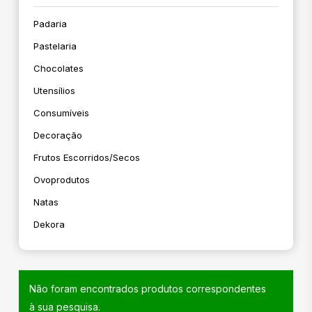
Padaria
Pastelaria
Chocolates
Utensílios
Consumíveis
Decoração
Frutos Escorridos/secos
Ovoprodutos
Natas
Dekora
Não foram encontrados produtos correspondentes
à sua pesquisa.