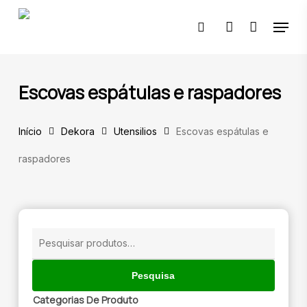
Skip
Menu
to
pesquisar
account
main
content
🔍
Escovas espátulas e raspadores
Início
Dekora
Utensilios
Escovas espátulas e
raspadores
Pesquisar
por:
Pesquisa
Categorias De Produto