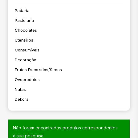
Padaria
Pastelaria
Chocolates
Utensílios
Consumíveis
Decoração
Frutos Escorridos/secos
Ovoprodutos
Natas
Dekora
Não foram encontrados produtos correspondentes
à sua pesquisa.