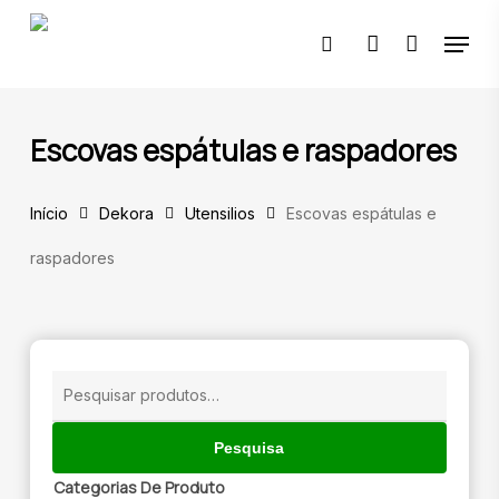
Skip
Menu
to
pesquisar
account
main
content
🔍
Escovas espátulas e raspadores
Início
Dekora
Utensilios
Escovas espátulas e
raspadores
Pesquisar
por:
Pesquisa
Categorias De Produto