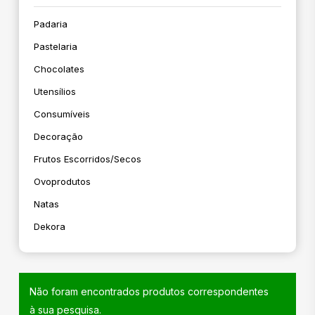
Padaria
Pastelaria
Chocolates
Utensílios
Consumíveis
Decoração
Frutos Escorridos/secos
Ovoprodutos
Natas
Dekora
Não foram encontrados produtos correspondentes
à sua pesquisa.