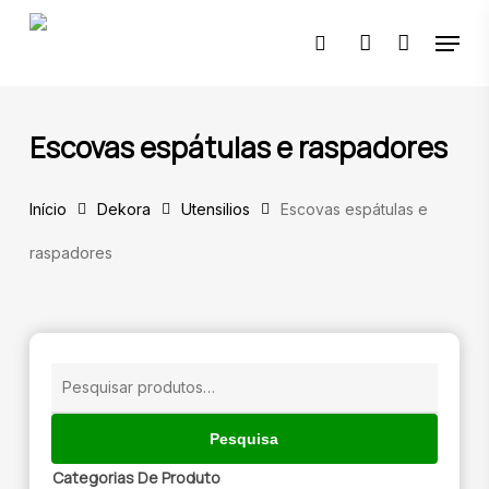
Skip
Menu
to
pesquisar
account
main
content
🔍
Escovas espátulas e raspadores
Início
Dekora
Utensilios
Escovas espátulas e
raspadores
Pesquisar
por:
Pesquisa
Categorias De Produto