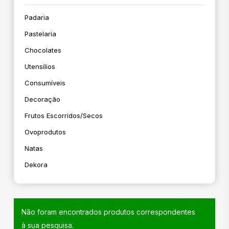
Padaria
Pastelaria
Chocolates
Utensílios
Consumíveis
Decoração
Frutos Escorridos/secos
Ovoprodutos
Natas
Dekora
Não foram encontrados produtos correspondentes
à sua pesquisa.