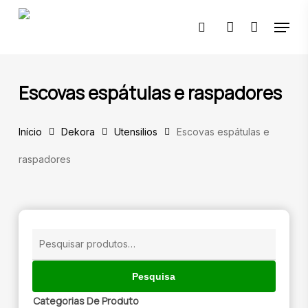
Skip
Menu
to
pesquisar
account
main
content
🔍
Escovas espátulas e raspadores
Início
Dekora
Utensilios
Escovas espátulas e
raspadores
Pesquisar
por:
Pesquisa
Categorias De Produto