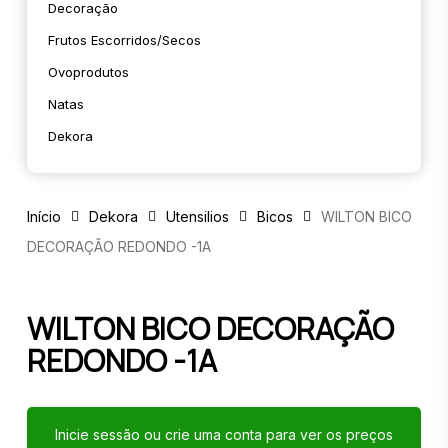
Decoração
Frutos Escorridos/secos
Ovoprodutos
Natas
Dekora
Início
Dekora
Utensilios
Bicos
WILTON BICO
DECORAÇÃO REDONDO -1A
WILTON BICO DECORAÇÃO
REDONDO -1A
Inicie sessão ou crie uma conta para ver os preços