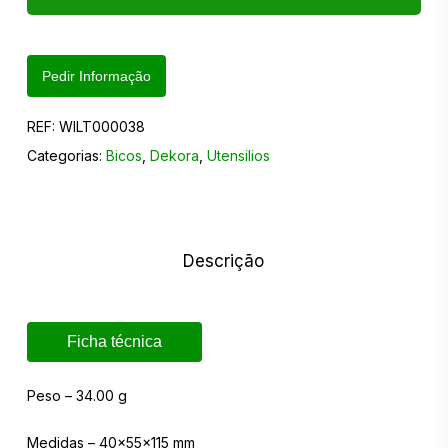
Pedir Informação
REF:
WILT000038
Categorias:
Bicos
,
Dekora
,
Utensilios
Descrição
Ficha técnica
Peso – 34.00 g
Medidas – 40x55x115 mm