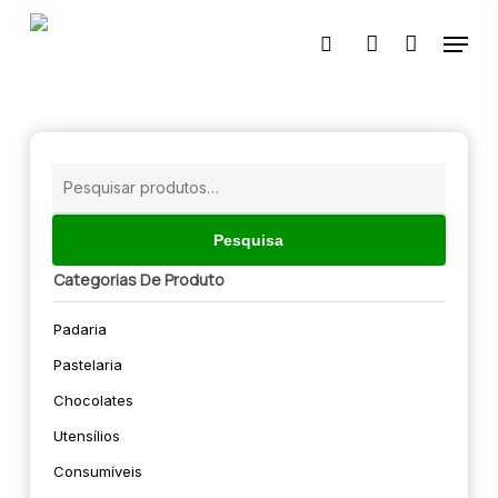
Skip
Menu
to
pesquisar
account
main
content
🔍
Pesquisar
por:
Pesquisa
Categorias De Produto
Padaria
Pastelaria
Chocolates
Utensílios
Consumíveis