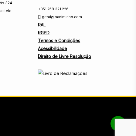
rós 324
+351 258 321 226
astelo
geral@paniminho.com
RAL
RGPD
Termos e Condições
Acessibilidade
Direito de Livre Resolução
Share