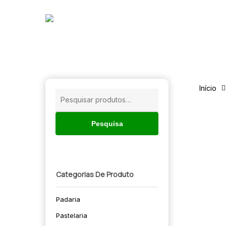
Skip
to
main
content
Início
Pesquisar
por:
Pesquisa
Categorias De Produto
Padaria
🔍
Pastelaria