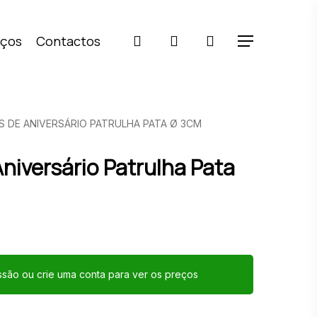
pesquisar
account
iços
Contactos
Menu
S DE ANIVERSÁRIO PATRULHA PATA Ø 3CM
Aniversário Patrulha Pata
essão ou crie uma conta para ver os preços