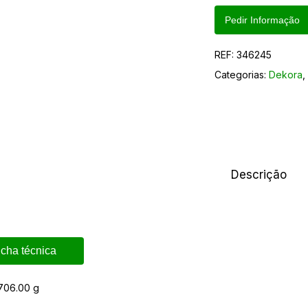
Pedir Informação
REF:
346245
Categorias:
Dekora
Descrição
icha técnica
706.00 g