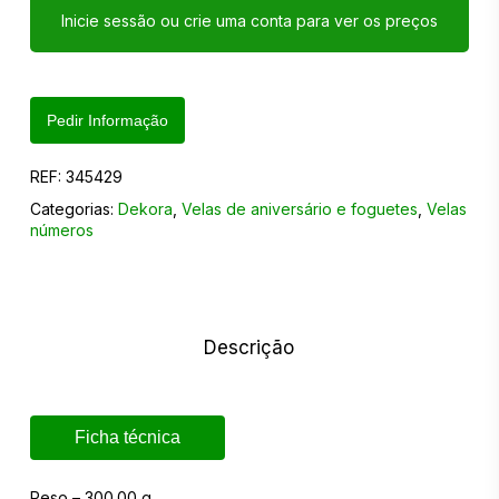
Inicie sessão ou crie uma conta para ver os preços
Pedir Informação
REF:
345429
Categorias:
Dekora
,
Velas de aniversário e foguetes
,
Velas
números
Descrição
Ficha técnica
Peso – 300.00 g