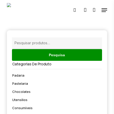
Skip
Menu
to
pesquisar
account
main
content
🔍
Pesquisar
por:
Pesquisa
Categorias De Produto
Padaria
Pastelaria
Chocolates
Utensílios
Consumíveis