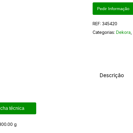
Pedir Informação
REF:
345420
Categorias:
Dekora
Descrição
icha técnica
300.00 g