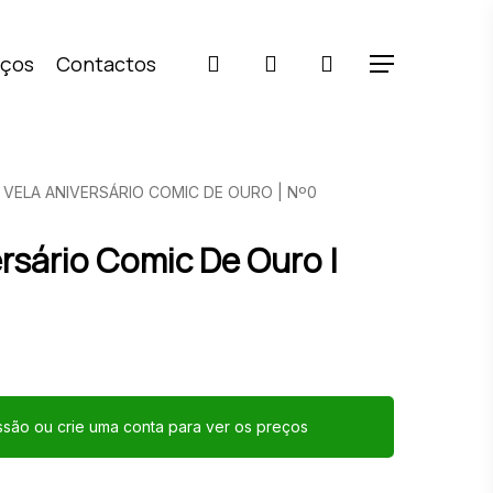
pesquisar
account
iços
Contactos
Menu
VELA ANIVERSÁRIO COMIC DE OURO | Nº0
ersário Comic De Ouro |
essão ou crie uma conta para ver os preços