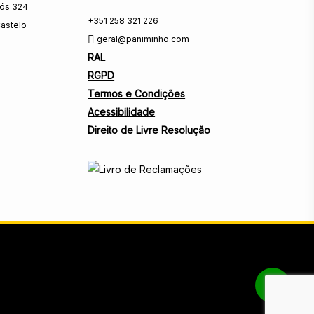
rós 324
+351 258 321 226
astelo
geral@paniminho.com
RAL
RGPD
Termos e Condições
Acessibilidade
Direito de Livre Resolução
Share