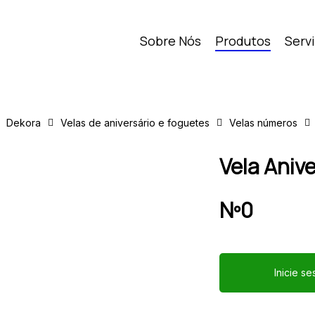
Sobre Nós
Produtos
Serv
Dekora
Velas de aniversário e foguetes
Velas números
Vela Aniv
Nº0
Inicie s