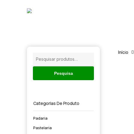
Skip
to
main
content
Início
Pesquisar
por:
Pesquisa
Categorias De Produto
Padaria
🔍
Pastelaria