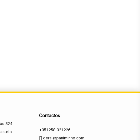
Contactos
rós 324
+351 258 321 226
astelo
geral@paniminho.com