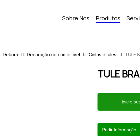
Sobre Nós
Produtos
Serv
Dekora
Decoração no comestível
Cintas e tules
TULE 
TULE BR
Inicie s
Pedir Informação