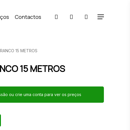
pesquisar
account
iços
Contactos
Menu
BRANCO 15 METROS
ANCO 15 METROS
essão ou crie uma conta para ver os preços