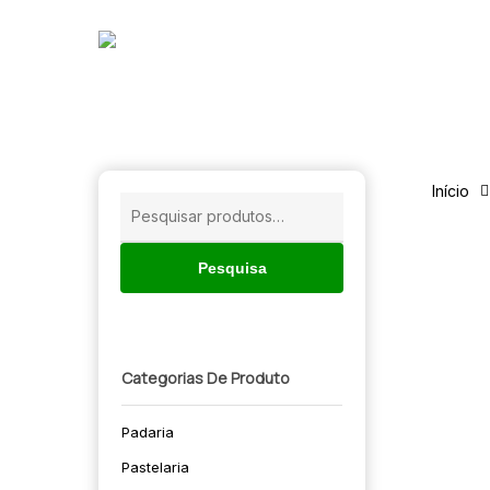
Skip
to
main
content
Início
Pesquisar
por:
Pesquisa
Categorias De Produto
Padaria
🔍
Pastelaria