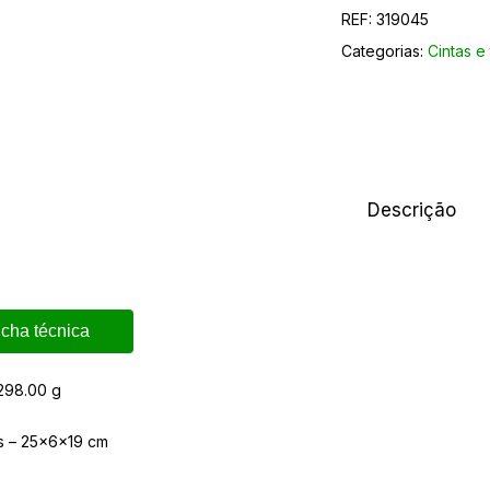
REF:
319045
Categorias:
Cintas e 
Descrição
icha técnica
298.00 g
s – 25x6x19 cm