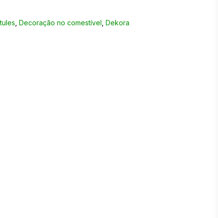
tules
,
Decoração no comestível
,
Dekora