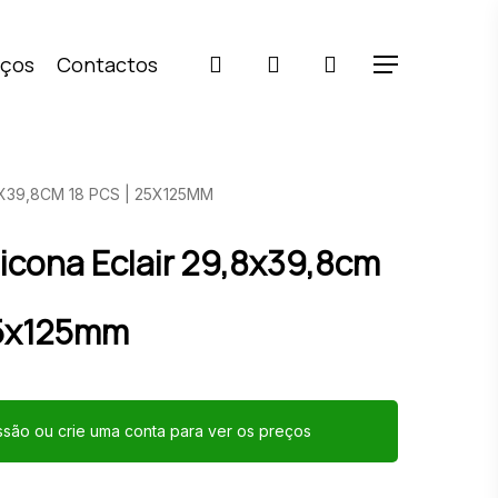
pesquisar
account
iços
Contactos
Menu
8X39,8CM 18 PCS | 25X125MM
licona Eclair 29,8x39,8cm
25x125mm
essão ou crie uma conta para ver os preços