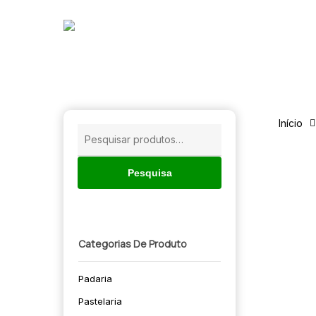
Skip
to
main
content
Início
Pesquisar
por:
Pesquisa
Categorias De Produto
Padaria
🔍
Pastelaria