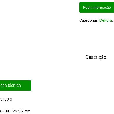
Pedir Informação
Categorias:
Dekora
Descrição
icha técnica
151.00 g
s – 310x7x432 mm