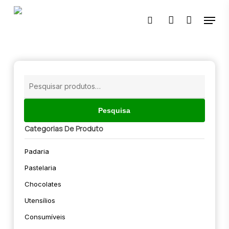
Skip
Menu
to
pesquisar
account
main
content
🔍
Pesquisar
por:
Pesquisa
Categorias De Produto
Padaria
Pastelaria
Chocolates
Utensílios
Consumíveis