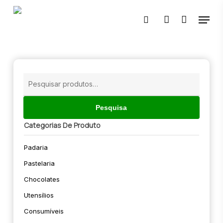
Skip
Menu
to
pesquisar
account
main
content
🔍
Pesquisar
por:
Pesquisa
Categorias De Produto
Padaria
Pastelaria
Chocolates
Utensílios
Consumíveis