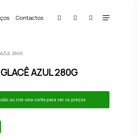
pesquisar
account
iços
Contactos
Menu
 AZUL 280G
 GLACÊ AZUL 280G
essão ou crie uma conta para ver os preços