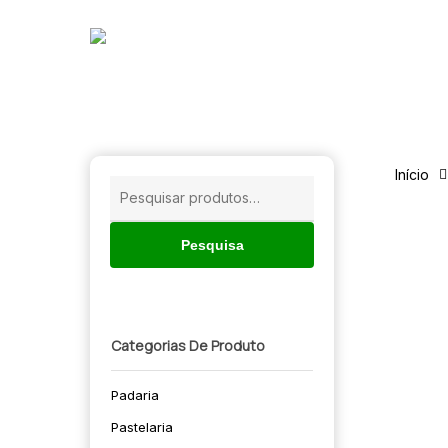
Skip
to
main
content
Início
Pesquisar
por:
Pesquisa
Categorias De Produto
Padaria
🔍
Pastelaria