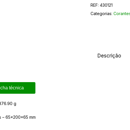
REF:
430121
Categorias:
Corantes
Descrição
icha técnica
376.90 g
s – 65x200x65 mm