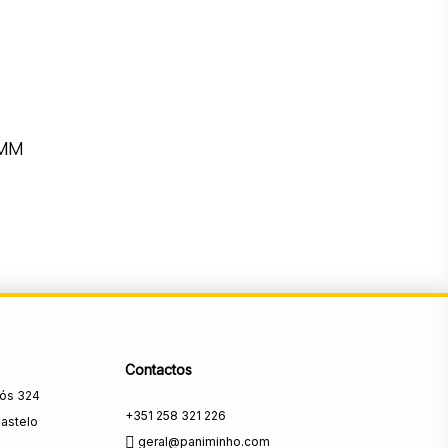
1MM
Contactos
rós 324
+351 258 321 226
astelo
geral@paniminho.com