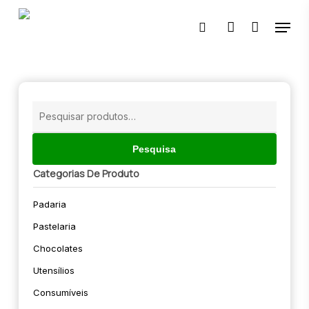
Skip
Menu
to
pesquisar
account
main
content
🔍
Pesquisar
por:
Pesquisa
Categorias De Produto
Padaria
Pastelaria
Chocolates
Utensílios
Consumíveis