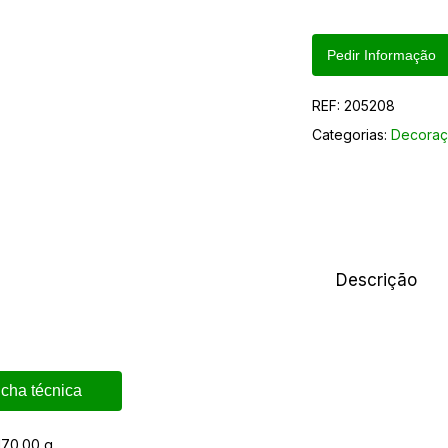
Pedir Informação
REF:
205208
Categorias:
Decoraç
Descrição
icha técnica
170.00 g