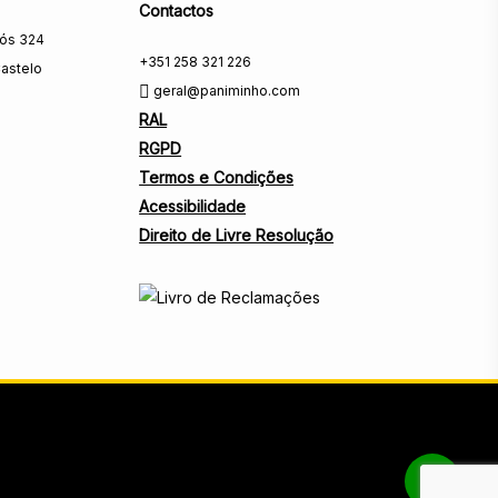
Contactos
rós 324
+351 258 321 226
astelo
geral@paniminho.com
RAL
RGPD
Termos e Condições
Acessibilidade
Direito de Livre Resolução
Share