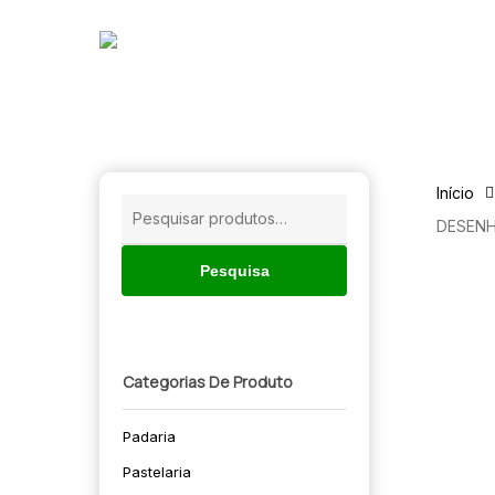
Skip
to
main
content
Início
Pesquisar
DESEN
por:
Pesquisa
Categorias De Produto
Padaria
🔍
Pastelaria