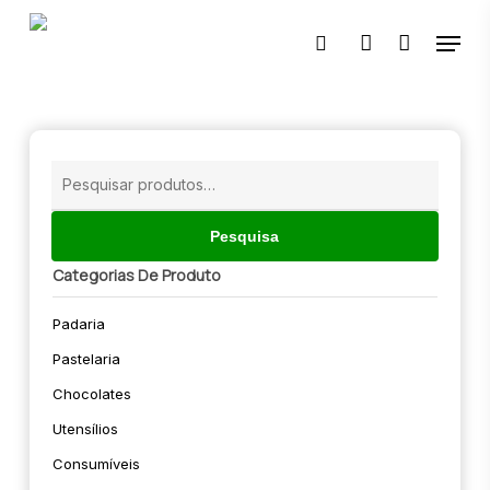
Skip
Menu
to
pesquisar
account
main
content
🔍
Pesquisar
por:
Pesquisa
Categorias De Produto
Padaria
Pastelaria
Chocolates
Utensílios
Consumíveis