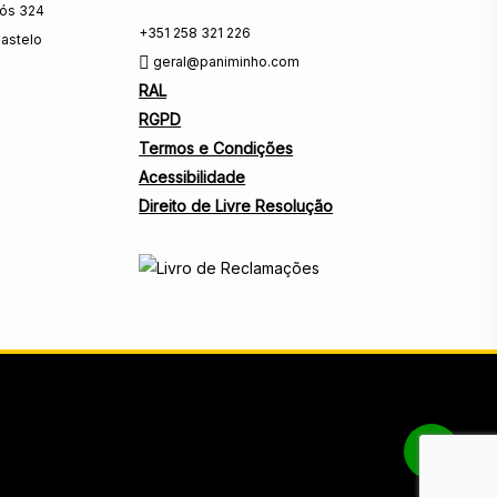
rós 324
+351 258 321 226
astelo
geral@paniminho.com
RAL
RGPD
Termos e Condições
Acessibilidade
Direito de Livre Resolução
Share