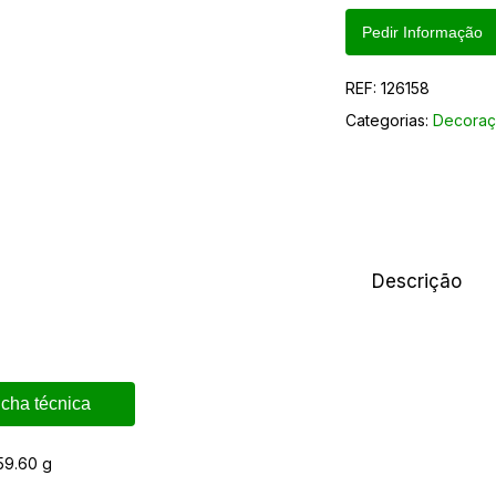
Pedir Informação
REF:
126158
Categorias:
Decoraç
Descrição
icha técnica
59.60 g