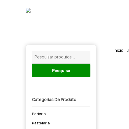
Skip
to
main
content
Início
Pesquisar
por:
Pesquisa
Categorias De Produto
Padaria
🔍
Pastelaria