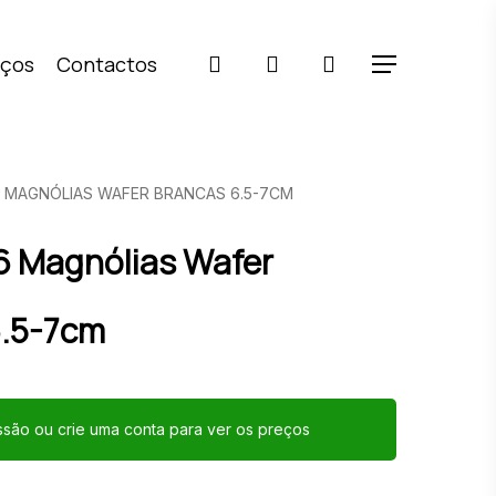
pesquisar
account
iços
Contactos
Menu
6 MAGNÓLIAS WAFER BRANCAS 6.5-7CM
6 Magnólias Wafer
6.5-7cm
essão ou crie uma conta para ver os preços