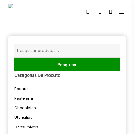
Skip
Menu
to
pesquisar
account
main
content
🔍
Pesquisar
por:
Pesquisa
Categorias De Produto
Padaria
Pastelaria
Chocolates
Utensílios
Consumíveis