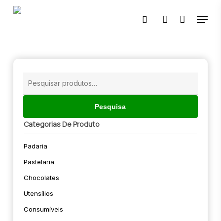
Skip
Menu
to
pesquisar
account
main
content
🔍
Pesquisar
por:
Pesquisa
Categorias De Produto
Padaria
Pastelaria
Chocolates
Utensílios
Consumíveis