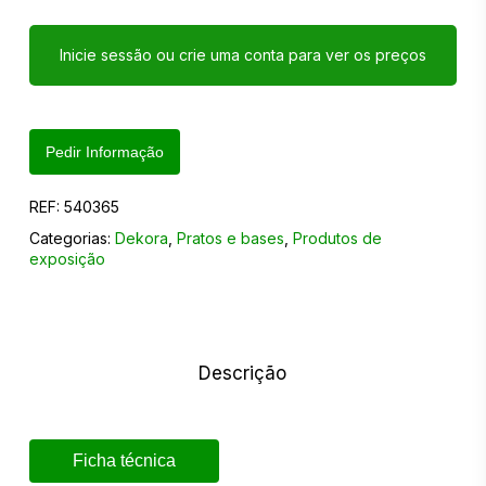
Inicie sessão ou crie uma conta para ver os preços
Pedir Informação
REF:
540365
Categorias:
Dekora
,
Pratos e bases
,
Produtos de
exposição
Descrição
Ficha técnica