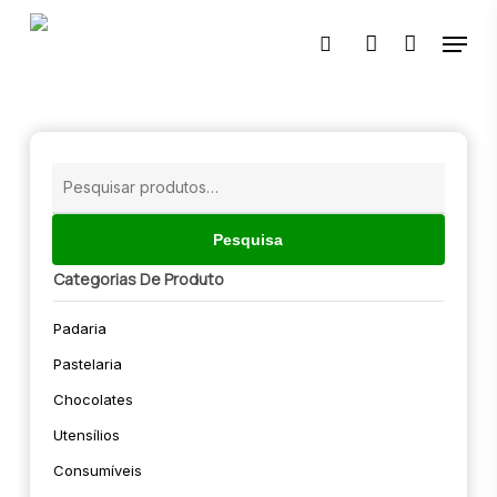
Skip
Menu
to
pesquisar
account
main
content
🔍
Pesquisar
por:
Pesquisa
Categorias De Produto
Padaria
Pastelaria
Chocolates
Utensílios
Consumíveis