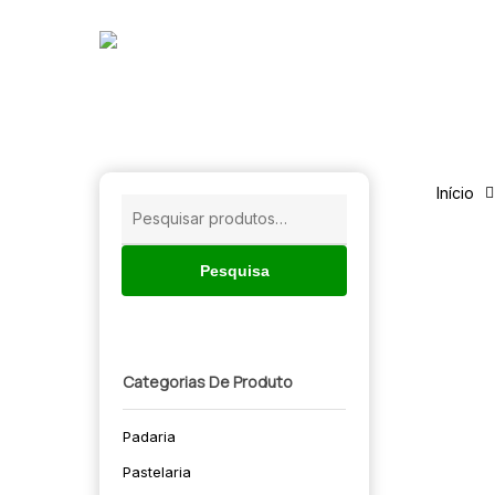
Skip
to
main
content
Início
Pesquisar
por:
Pesquisa
Categorias De Produto
Padaria
🔍
Pastelaria