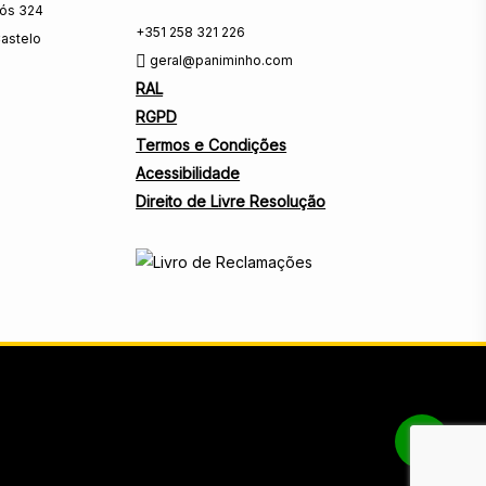
rós 324
+351 258 321 226
astelo
geral@paniminho.com
RAL
RGPD
Termos e Condições
Acessibilidade
Direito de Livre Resolução
Share