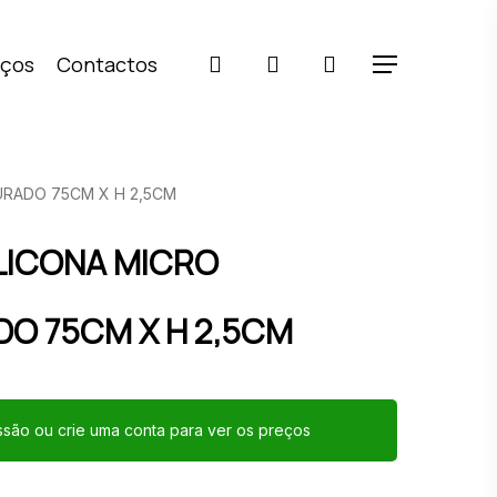
pesquisar
account
iços
Contactos
Menu
URADO 75CM X H 2,5CM
LICONA MICRO
O 75CM X H 2,5CM
essão ou crie uma conta para ver os preços