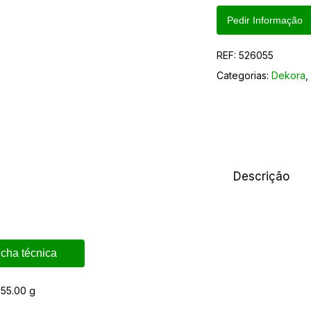
Pedir Informação
REF:
526055
Categorias:
Dekora
Descrição
icha técnica
155.00 g