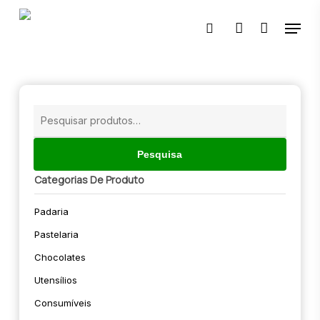
Skip
Menu
to
pesquisar
account
main
content
🔍
Pesquisar
por:
Pesquisa
Categorias De Produto
Padaria
Pastelaria
Chocolates
Utensílios
Consumíveis