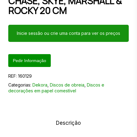
CHASE, SKYE, MARSHALL &
ROCKY 20 CM
Inicie sessão ou crie uma conta para ver os preços
Pedir Informação
REF:
160129
Categorias:
Dekora
,
Discos de obreia
,
Discos e
decorações em papel comestível
Descrição