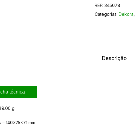
REF:
345078
Categorias:
Dekora
Descrição
icha técnica
89.00 g
s – 140x25x71 mm