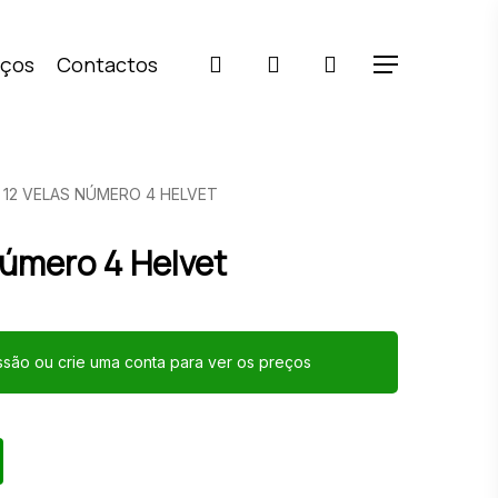
pesquisar
account
iços
Contactos
Menu
12 VELAS NÚMERO 4 HELVET
Número 4 Helvet
essão ou crie uma conta para ver os preços