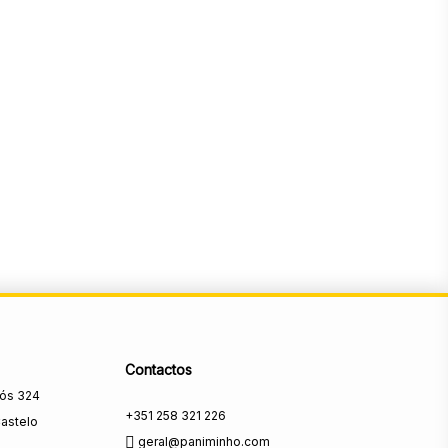
Contactos
rós 324
+351 258 321 226
astelo
geral@paniminho.com