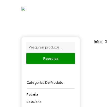
Skip
to
main
content
Início
Pesquisar
por:
Pesquisa
Categorias De Produto
Padaria
🔍
Pastelaria