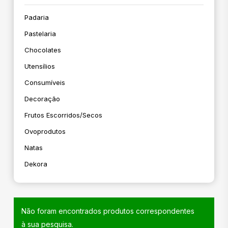
Padaria
Pastelaria
Chocolates
Utensílios
Consumíveis
Decoração
Frutos Escorridos/secos
Ovoprodutos
Natas
Dekora
Não foram encontrados produtos correspondentes
à sua pesquisa.