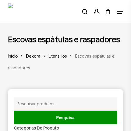
Skip
Menu
to
pesquisar
account
main
content
🔍
Escovas espátulas e raspadores
Início
Dekora
Utensilios
Escovas espátulas e
raspadores
Pesquisar
por:
Pesquisa
Categorias De Produto