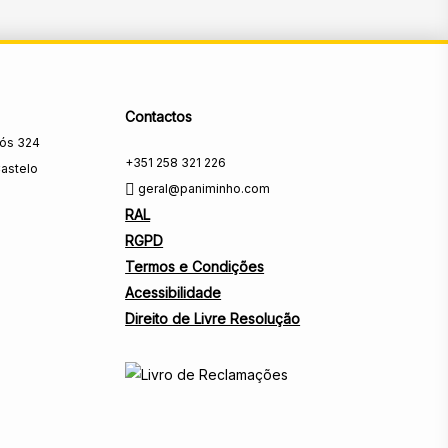
Contactos
rós 324
+351 258 321 226
astelo
geral@paniminho.com
RAL
RGPD
Termos e Condições
Acessibilidade
Direito de Livre Resolução