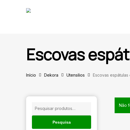
Skip
to
main
content
Escovas espát
Início
Dekora
Utensilios
Escovas espátulas
🔍
Não f
Pesquisar
por:
Pesquisa