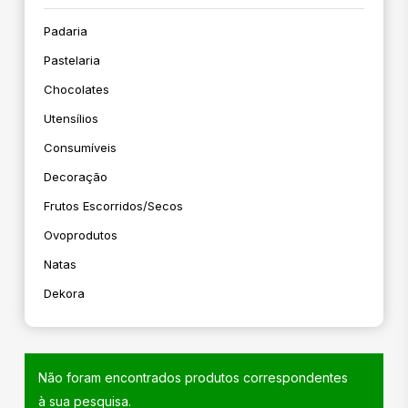
Padaria
Pastelaria
Chocolates
Utensílios
Consumíveis
Decoração
Frutos Escorridos/secos
Ovoprodutos
Natas
Dekora
Não foram encontrados produtos correspondentes
à sua pesquisa.