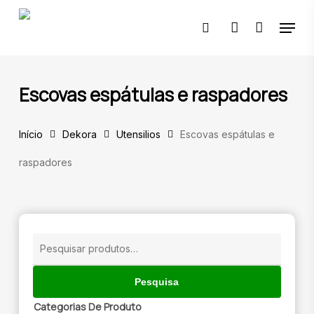
Skip
Menu
to
pesquisar
account
main
content
🔍
Escovas espátulas e raspadores
Início
Dekora
Utensilios
Escovas espátulas e
raspadores
Pesquisar
por:
Pesquisa
Categorias De Produto