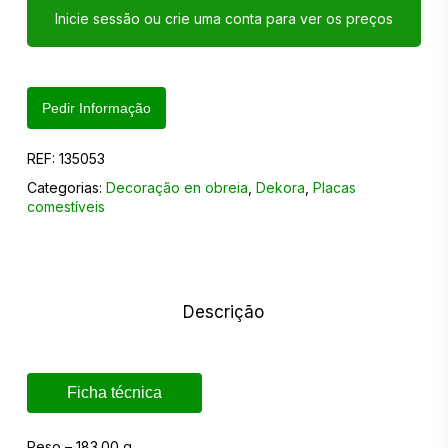
Inicie sessão ou crie uma conta para ver os preços
Pedir Informação
REF:
135053
Categorias:
Decoração en obreia
,
Dekora
,
Placas
comestíveis
Descrição
Ficha técnica
Peso – 183.00 g