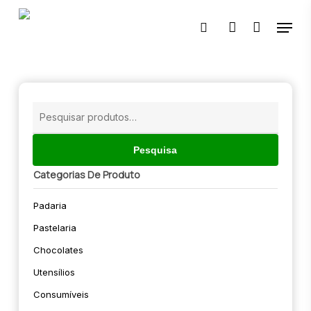
Skip
Menu
to
pesquisar
account
main
content
🔍
Pesquisar
por:
Pesquisa
Categorias De Produto
Padaria
Pastelaria
Chocolates
Utensílios
Consumíveis