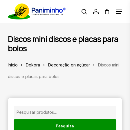
Skip
Menu
to
pesquisar
account
main
content
🔍
Discos mini discos e placas para
bolos
Início
Dekora
Decoração en açúcar
Discos mini
discos e placas para bolos
Pesquisar
por:
Pesquisa